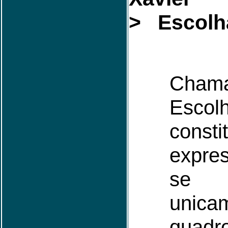
> Escolh
Cha
Escol
const
expre
se 
unic
qua