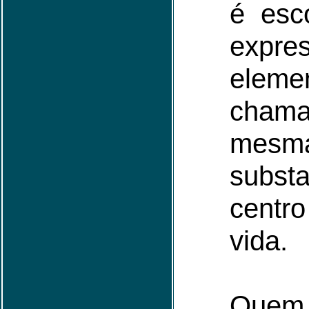
é esc
expr
eleme
chama
me
substa
centro
vida.
Quem 