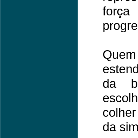
fo
progre
Que
estend
da b
escol
colhe
da sim