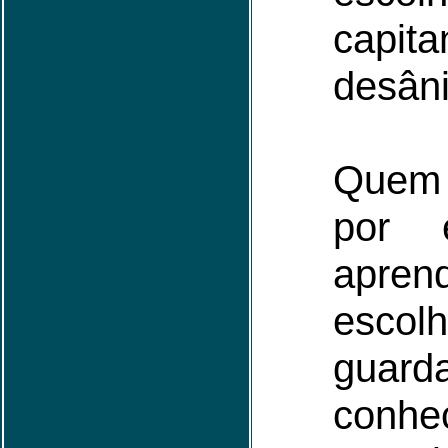
capi
desân
Quem 
por 
apre
escol
gua
conhe