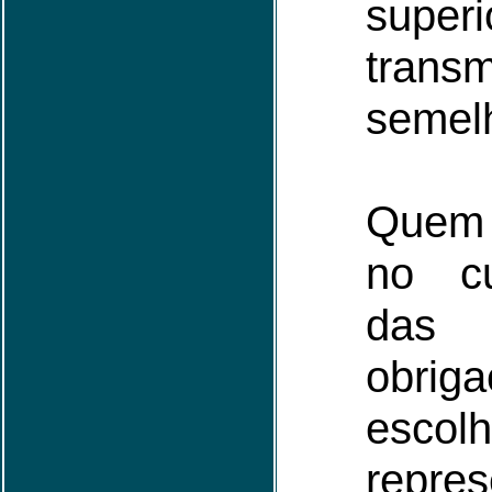
sup
trans
semel
Quem 
no cu
das 
obri
escol
repr